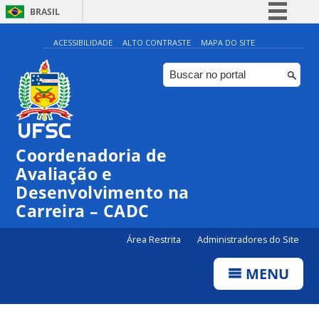
BRASIL
Simplifique!
ACESSIBILIDADE
ALTO CONTRASTE
MAPA DO SITE
Comunica BR
Participe
Acesso à informação
Legislação
Coordenadoria de
Canais
Avaliação e
Desenvolvimento na
Carreira – CADC
Área Restrita
Administradores do Site
MENU