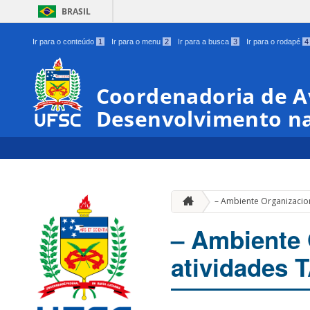
BRASIL
Ir para o conteúdo
1
Ir para o menu
2
Ir para a busca
3
Ir para o rodapé
4
Coordenadoria de A
Desenvolvimento na
– Ambiente Organizacion
– Ambiente 
atividades 