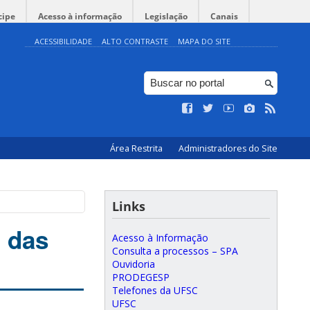
cipe
Acesso à informação
Legislação
Canais
ACESSIBILIDADE
ALTO CONTRASTE
MAPA DO SITE
Área Restrita
Administradores do Site
Links
 das
Acesso à Informação
Consulta a processos – SPA
Ouvidoria
PRODEGESP
Telefones da UFSC
UFSC