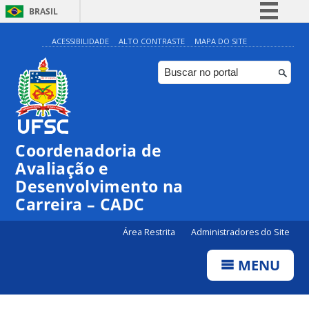
BRASIL
Simplifique!
ACESSIBILIDADE
ALTO CONTRASTE
MAPA DO SITE
Comunica BR
Participe
Acesso à informação
Legislação
Coordenadoria de
Canais
Avaliação e
Desenvolvimento na
Carreira – CADC
Área Restrita
Administradores do Site
MENU