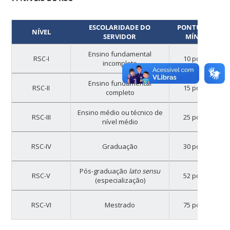
ESCOLARIDADE DO
PONTUAÇÃO
NÍVEL
SERVIDOR
MÍNIMA
Ensino fundamental
RSC-I
10 pontos
incompleto
Ensino fundamental
RSC-II
15 pontos
completo
Ensino médio ou técnico de
RSC-III
25 pontos
nível médio
RSC-IV
Graduação
30 pontos
Pós-graduação
lato sensu
RSC-V
52 pontos
(especialização)
RSC-VI
Mestrado
75 pontos