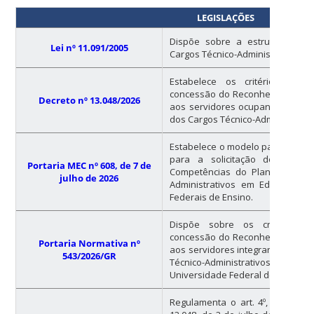
LEGISLAÇÕES
Dispõe sobre a estruturação 
Lei nº 11.091/2005
Cargos Técnico-Administrativos 
Estabelece os critérios e o
concessão do Reconhecimento d
Decreto nº 13.048/2026
aos servidores ocupantes dos ca
dos Cargos Técnico-Administrati
Estabelece o modelo padrão de f
para a solicitação do Recon
Portaria MEC nº 608, de 7 de
Competências do Plano de Carr
julho de 2026
Administrativos em Educação, n
Federais de Ensino.
Dispõe sobre os critérios 
concessão do Reconhecimento d
Portaria Normativa nº
aos servidores integrantes do Pl
543/2026/GR
Técnico-Administrativos em
Universidade Federal de Santa Ca
Regulamenta o art. 4º, inciso VII