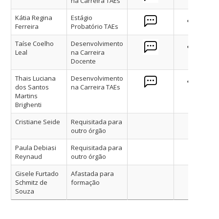
na Carreira TAEs
Kátia Regina
Estágio
Ferreira
Probatório TAEs
Taíse Coelho
Desenvolvimento
Leal
na Carreira
Docente
Thais Luciana
Desenvolvimento
dos Santos
na Carreira TAEs
Martins
Brighenti
Cristiane Seide
Requisitada para
outro órgão
Paula Debiasi
Requisitada para
Reynaud
outro órgão
Gisele Furtado
Afastada para
Schmitz de
formação
Souza