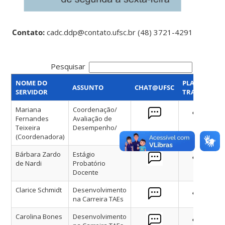
Contato:
cadc.ddp@contato.ufsc.br (48) 3721-4291
Pesquisar
NOME DO
PLANO DE
ASSUNTO
CHAT@UFSC
SERVIDOR
TRABALHO
Mariana
Coordenação/
Fernandes
Avaliação de
Teixeira
Desempenho/
(Coordenadora)
Bárbara Zardo
Estágio
de Nardi
Probatório
Docente
Clarice Schmidt
Desenvolvimento
na Carreira TAEs
Carolina Bones
Desenvolvimento