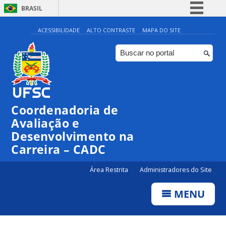
BRASIL
Simplifique!
ACESSIBILIDADE
ALTO CONTRASTE
MAPA DO SITE
Comunica BR
Participe
Acesso à informação
Legislação
Coordenadoria de
Canais
Avaliação e
Desenvolvimento na
Carreira – CADC
Área Restrita
Administradores do Site
MENU